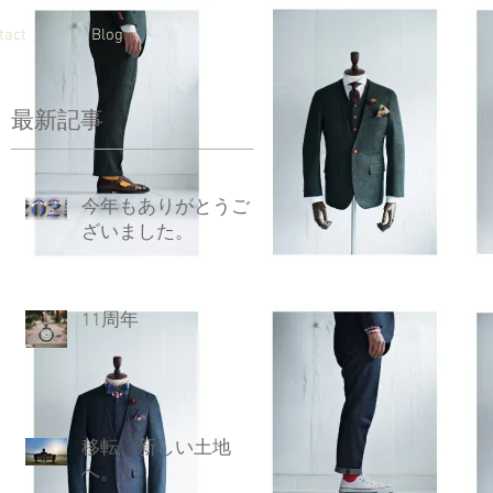
tact
Blog
最新記事
今年もありがとうご
ざいました。
11周年
移転。新しい土地
へ。