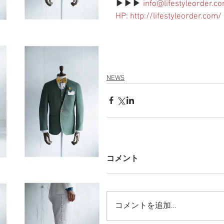
▶︎▶︎▶︎
 info@lifestyleorder.c
HP: http://lifestyleorder.com/
NEWS
コメント
コメントを追加…