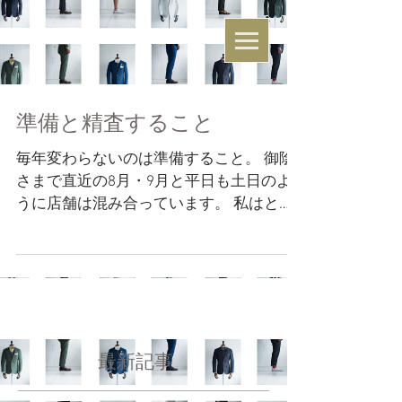
準備と精査すること
毎年変わらないのは準備すること。 御陰
さまで直近の8月・9月と平日も土日のよ
うに店舗は混み合っています。 私はと言
うと毎週飛行機に乗っている今日この頃
です。 創業する前から創業する時の準備
をして、創業したら次のステップへ向け
た準備をしての繰り返しです。...
最新記事