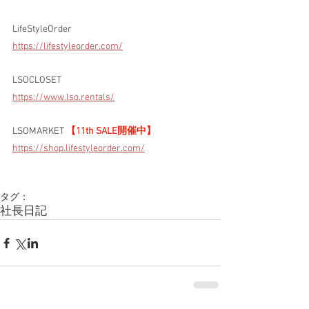
LifeStyleOrder
https://lifestyleorder.com/
LSOCLOSET
https://www.lso.rentals/
LSOMARKET 
【11th SALE開催中】
https://shop.lifestyleorder.com/
タグ：
社長日記