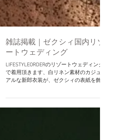
雑誌掲載｜ゼクシィ国内リゾ
ートウェディング
LIFESTYLEORDERのリゾートウェディング
で着用頂きます、白リネン素材のカジュ
アルな新郎衣装が、ゼクシィの表紙を飾
りました。 by owner <掲載商品に関する
お問い合わせ先> odd co., Ltd.
LIFESTYLEORDER tel...