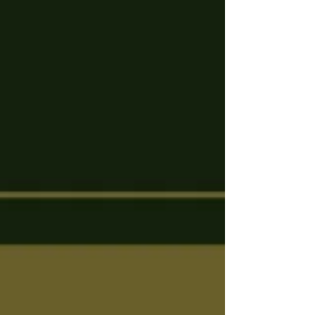
暇を頂戴致します。 海外出張を兼ねての
弾丸休暇期間となりますので、日本不在
のためお問い合わせなどは問い合わせフ
ォームより御願い致します。 店舗は
8/20(土)より通常営業開始致しますので宜
しく御願い致します。...