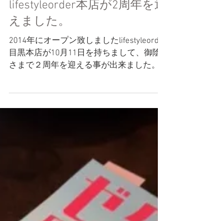
lifestyleorder本店が2周年を迎
えました。
2014年にオープン致しましたlifestyleorder
目黒本店が10月11日を持ちまして、御陰
さまで２周年を迎える事が出来ました。
３年目も変わらずどこにでもある様な他
店舗を真似る運営方針はせず、独自性を
持って新しい事に望んで行く運営体制を
より一層と研鑽していきます。...