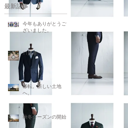
最新記事
今年もありがとうご
ざいました。
11周年
移転。新しい土地
へ。
秋冬シーズンの開始