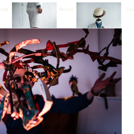
rand
Product
Recruit
Company
Con